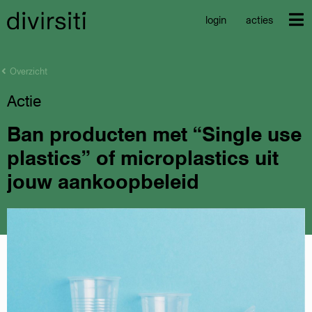
login
acties
Overzicht
Actie
Ban producten met “Single use
plastics” of microplastics uit
jouw aankoopbeleid