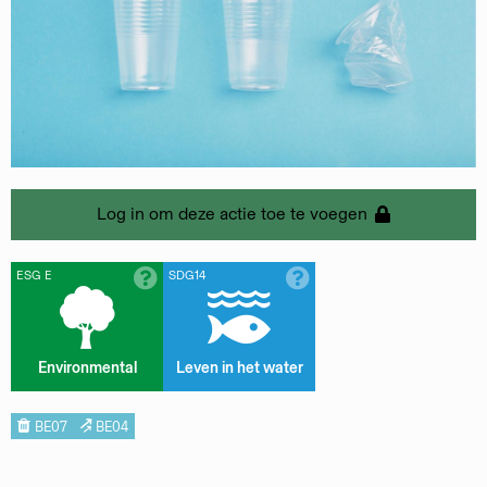
Log in om deze actie toe te voegen
ESG E
SDG14
Environmental
Leven in het water
BE07
BE04