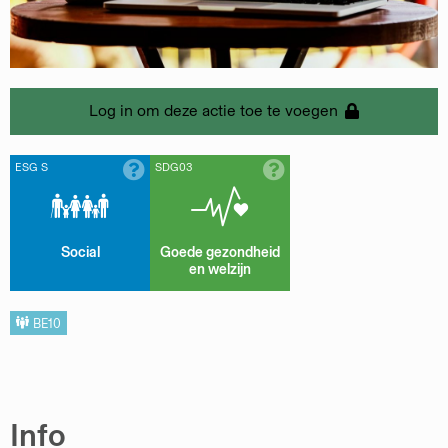
Log in om deze actie toe te voegen
ESG S
SDG03
Social
Goede gezondheid
en welzijn
BE10
Info