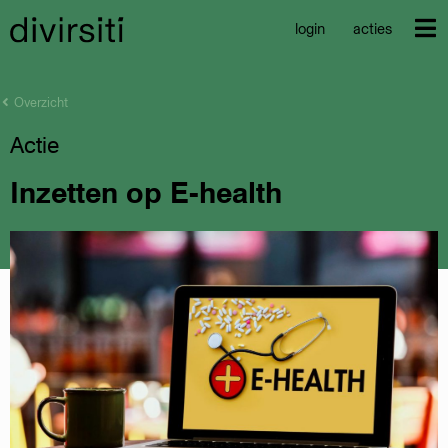
login
acties
Overzicht
Actie
Inzetten op E-health