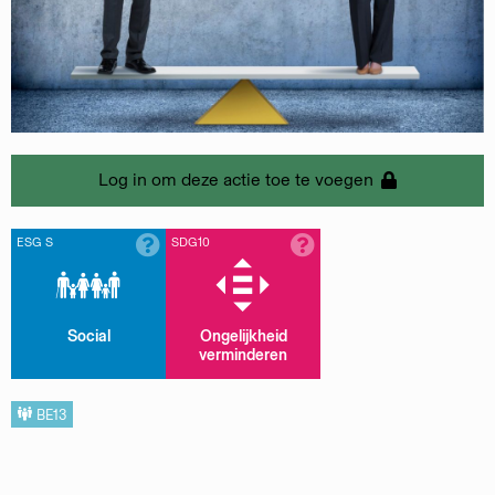
Log in om deze actie toe te voegen
ESG S
SDG10
Social
Ongelijkheid
verminderen
BE13