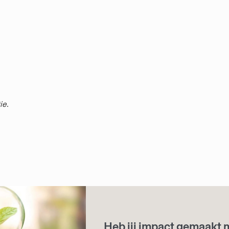
ie.
Heb jij impact gemaakt 