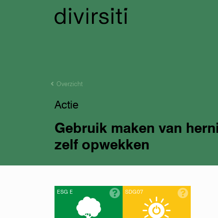
Overzicht
Actie
Gebruik maken van hern
zelf opwekken
ESG E
SDG07