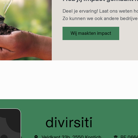
Deel je ervaring! Laat ons weten 
Zo kunnen we ook andere bedrijven
Wij maakten impact
ivirsiti.be
Veldkant 33b, 2550 Kontich
BE 066