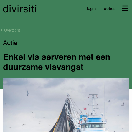
login
acties
Overzicht
Actie
Enkel vis serveren met een
duurzame visvangst