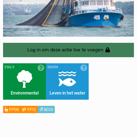
Log in om deze actie toe te voegen
ESG E
SDG14
Environmental
Leven in het water
PP06
PP12
BE04