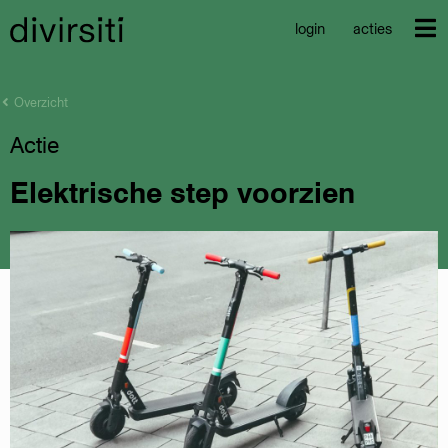
login
acties
Overzicht
Actie
Elektrische step voorzien