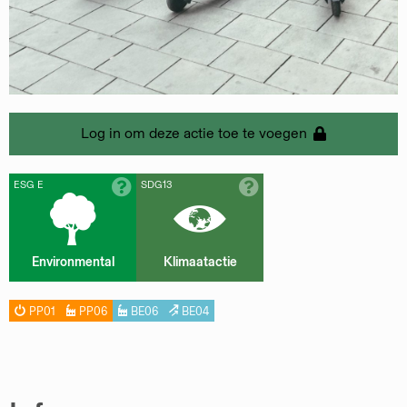
Log in om deze actie toe te voegen
ESG E
SDG13
Environmental
Klimaatactie
PP01
PP06
BE06
BE04