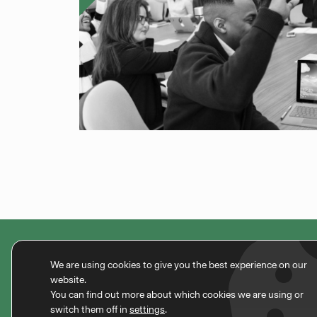
We are using cookies to give you the best experience on our
website.
You can find out more about which cookies we are using or
info@d
switch them off in
settings
.