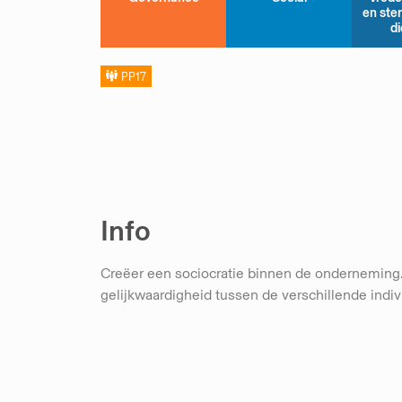
en ste
d
PP17
Info
Creëer een sociocratie binnen de onderneming. 
gelijkwaardigheid tussen de verschillende indi