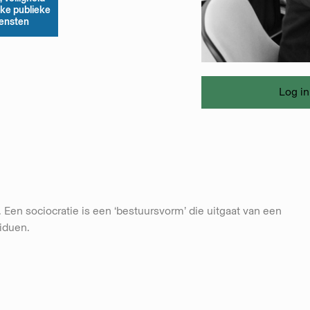
rke publieke
iensten
Log in
Een sociocratie is een ‘bestuursvorm’ die uitgaat van een
viduen.