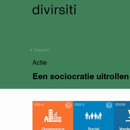
Overzicht
Actie
Een sociocratie uitrollen
ESG G
ESG S
SDG16
Governance
Social
Vrede,