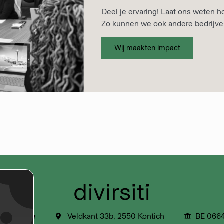
Deel je ervaring! Laat ons weten 
Zo kunnen we ook andere bedrijven
Wij maakten impact
ivirsiti.be
Veldkant 33b, 2550 Kontich
BE 066