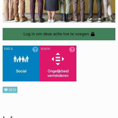
Log in om deze actie toe te voegen
ESG S
SDG10
Social
Ongelijkheid
verminderen
BE13