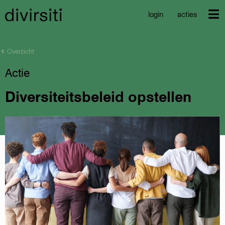
login
acties
Overzicht
Actie
Diversiteitsbeleid opstellen